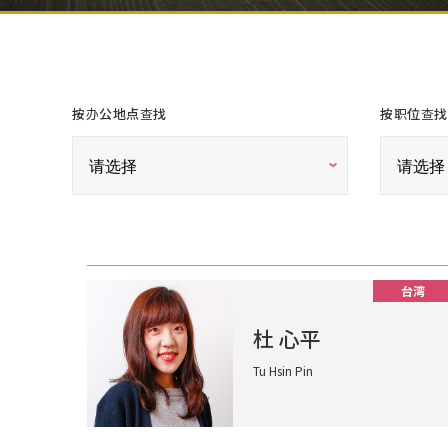
按办公地点查找
按职位查找
台湾
杜 心平
Tu Hsin Pin