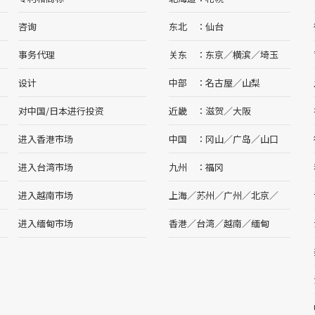
咨询
东北
仙台
事务代理
关东
东京
／
横滨
／
埼玉
设计
中部
名古屋
／
山梨
对中国/日本进行投资
近畿
滋贺
／
大阪
进入香港市场
中国
冈山
／
广岛
／
山口
进入台湾市场
九州
福冈
进入越南市场
上海
／
苏州
／
广州
／
北京
／
进入缅甸市场
香港
／
台湾
／
越南
／
缅甸