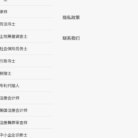
律师
隐私政策
司法书士
土地房屋调查士
联系我们
社会保险劳务士
行政书士
税理士
专利代理人
注册会计师
美国注册会计师
注册舞弊审查师
中小企业诊断士