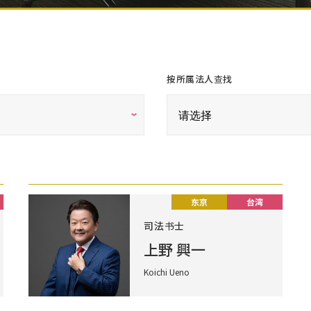
按所属法人查找
东京
台湾
司法书士
上野 興一
Koichi Ueno